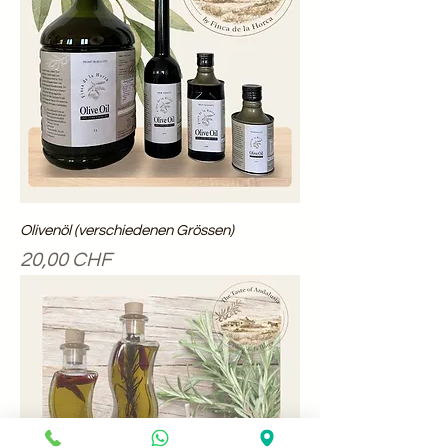
Olivenöl (verschiedenen Grössen)
Precio
20,00 CHF