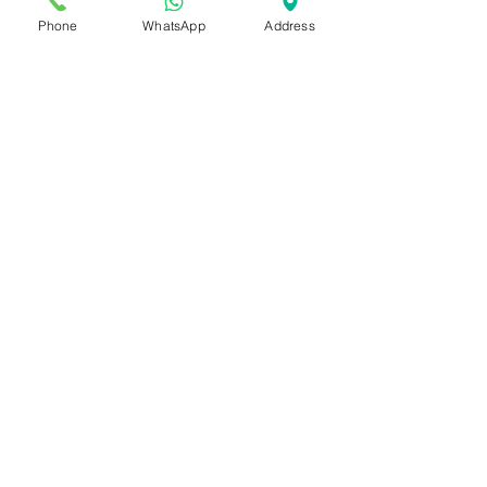
Phone
WhatsApp
Address
Otros Servicios
Lavadora, plancha y tabla, aspiradora,
tendedero, escoba, cubo y fregona, trona,
carrito*,cuna*, barbacoa de gas*, toallas
de playa*, nevera portátil*, sillas de playa*
* con tarifa adicional / depósito