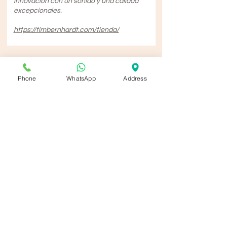
innovación con un sonido y una calidad
excepcionales.
https://timbernhardt.com/tienda/
Phone
WhatsApp
Address
Laboratorio solar de
alta tecnología
El laboratorio solar más grande de Europa
está a solo 20 minutos en coche. Obtén